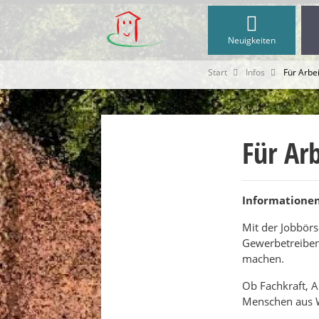
Neuigkeiten
Start
Infos
Für Arbe
Für Ar
Informationen
Mit der Jobbör
Gewerbetreibend
machen.
Ob Fachkraft, A
Menschen aus W