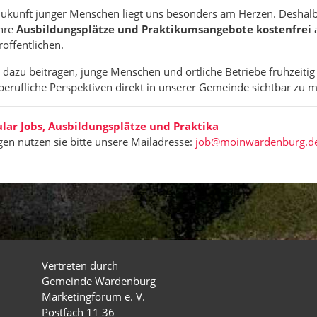
 Zukunft junger Menschen liegt uns besonders am Herzen. Deshal
hre
Ausbildungsplätze und Praktikumsangebote kostenfrei
öffentlichen.
dazu beitragen, junge Menschen und örtliche Betriebe frühzeitig
erufliche Perspektiven direkt in unserer Gemeinde sichtbar zu 
ar Jobs, Ausbildungsplätze und Praktika
gen nutzen sie bitte unsere Mailadresse:
job@moinwardenburg.d
Vertreten durch
Gemeinde Wardenburg
Marketingforum e. V.
Postfach 11 36