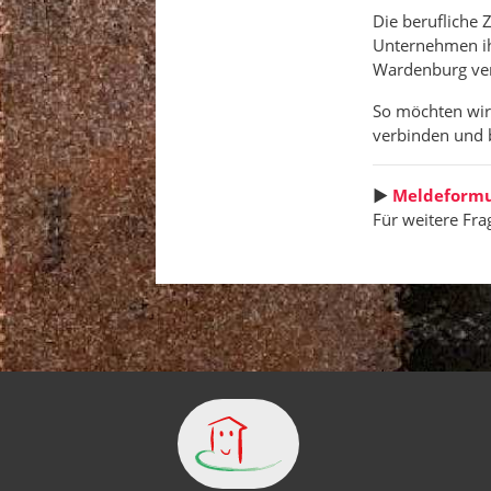
Die berufliche
Unternehmen i
Wardenburg ver
So möchten wir 
verbinden und b
►
Meldeformul
Für weitere Fra