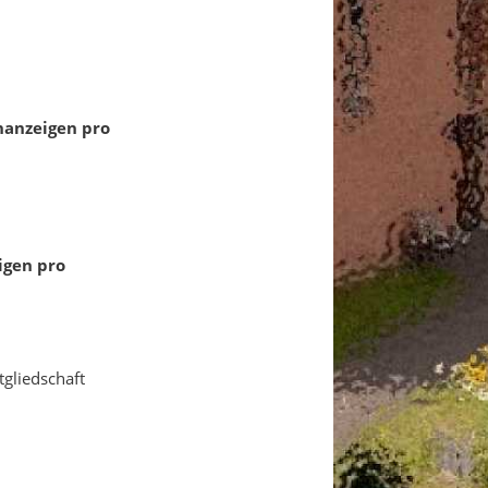
enanzeigen pro
igen pro
tgliedschaft