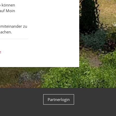
b können
auf Moin
 miteinander zu
machen.
e
Partnerlogin